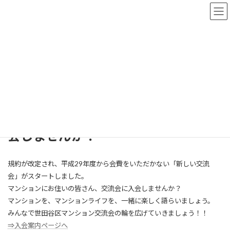
コ
ナ
世田谷区マンション交流会
ン
ビ
テ
ゲ
ン
ー
ツ
シ
世田谷区マンション交流会とは
へ
ョ
ス
ン
キ
に
ッ
移
フロントページ
世田谷区マンション交流会とは
プ
動
入会のご案内 あなたも交流会に入
会しませんか！
規約が改定され、平成29年度から会費をいただかない「新しい交流
会」がスタートしました。
マンションにお住いの皆さん、交流会に入会しませんか？
マンションを、マンションライフを、一緒に楽しく語らいましょう。
みんなで世田谷区マンション交流会の輪を広げていきましょう！！
⇒入会案内ページへ