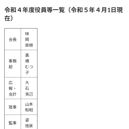
令和４年度役員等一覧（令和５年４月1日現
在）
味
会長
岡
直樹
髙
事務
橋
局
むつ
子
広
大
報・
石
会計
克己
山本
理事
和昭
姿
監事
桂泉