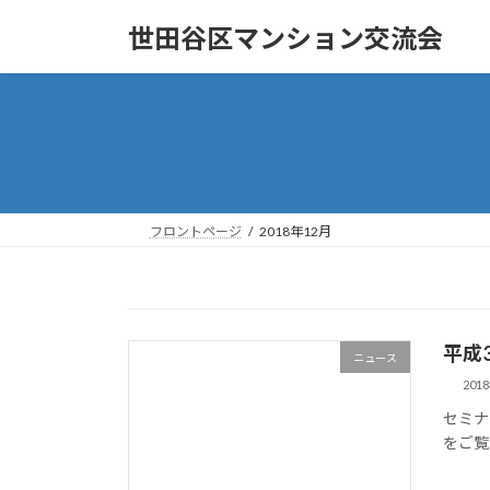
コ
ナ
世田谷区マンション交流会
ン
ビ
テ
ゲ
ン
ー
ツ
シ
へ
ョ
ス
ン
キ
に
ッ
移
フロントページ
2018年12月
プ
動
平成
ニュース
201
セミナ
をご覧