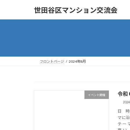
コ
ナ
世田谷区マンション交流会
ン
ビ
テ
ゲ
ン
ー
ツ
シ
へ
ョ
ス
ン
キ
に
ッ
移
フロントページ
2024年8月
プ
動
令和
イベント開催
202
日 時
マに沿
テ ー